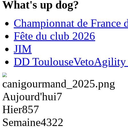
What's up dog?
Championnat de France d
Fête du club 2026
JIM
DD ToulouseVetoAgility
Aujourd'hui
7
Hier
857
Semaine
4322