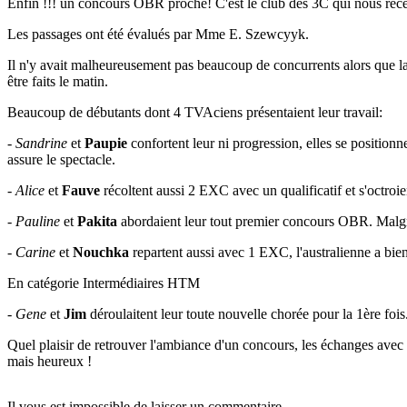
Enfin !!! un concours OBR proche! C'est le club des 3C qui nous rec
Les passages ont été évalués par Mme E. Szewcyyk.
Il n'y avait malheureusement pas beaucoup de concurrents alors que la
être faits le matin.
Beaucoup de débutants dont 4 TVAciens présentaient leur travail:
-
Sandrine
et
Paupie
confortent leur ni progression, elles se positio
assure le spectacle.
-
Alice
et
Fauve
récoltent aussi 2 EXC avec un qualificatif et s'octro
-
Pauline
et
Pakita
abordaient leur tout premier concours OBR. Malgré u
-
Carine
et
Nouchka
repartent aussi avec 1 EXC, l'australienne a bien
En catégorie Intermédiaires HTM
-
Gene
et
Jim
déroulaitent leur toute nouvelle chorée pour la 1ère foi
Quel plaisir de retrouver l'ambiance d'un concours, les échanges avec d
mais heureux !
Il vous est impossible de laisser un commentaire.