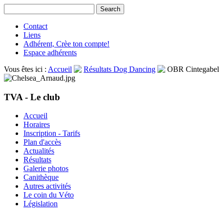
Contact
Liens
Adhérent, Crèe ton compte!
Espace adhérents
Vous êtes ici :
Accueil
Résultats Dog Dancing
OBR Cintegabel
TVA - Le club
Accueil
Horaires
Inscription - Tarifs
Plan d'accès
Actualités
Résultats
Galerie photos
Canithèque
Autres activités
Le coin du Véto
Législation