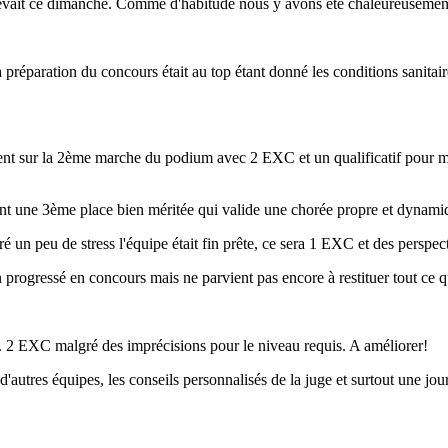
evait ce dimanche. Comme d'habitude nous y avons été chaleureusement a
 préparation du concours était au top étant donné les conditions sanita
nnent sur la 2ème marche du podium avec 2 EXC et un qualificatif pour 
ient une 3ème place bien méritée qui valide une chorée propre et dynami
n peu de stress l'équipe était fin prête, ce sera 1 EXC et des perspecti
 progressé en concours mais ne parvient pas encore à restituer tout ce q
s. 2 EXC malgré des imprécisions pour le niveau requis. A améliorer!
'autres équipes, les conseils personnalisés de la juge et surtout une jou