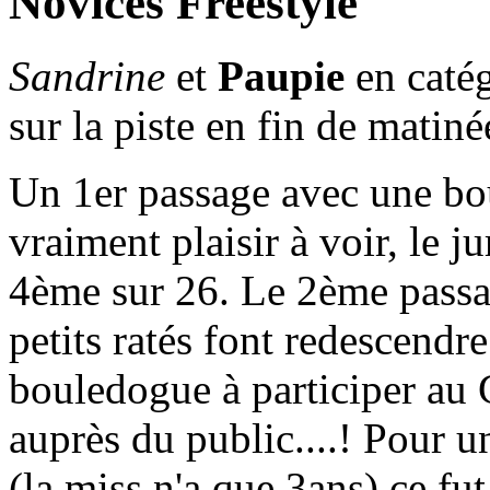
Novices Freestyle
Sandrine
et
Paupie
en catég
sur la piste en fin de mati
Un 1er passage avec une bou
vraiment plaisir à voir, le j
4ème sur 26. Le 2ème passa
petits ratés font redescendr
bouledogue à participer a
auprès du public....! Pour 
(la miss n'a que 3ans) ce fut