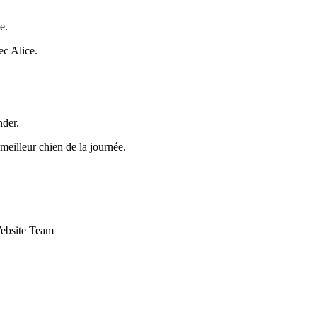
e.
ec Alice.
nder.
eilleur chien de la journée.
Website Team