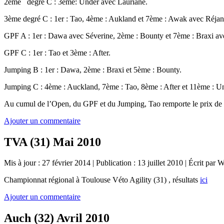
2ème degré C : 3ème: Under avec Lauriane.
3ème degré C : 1er : Tao, 4ème : Aukland et 7ème : Awak avec Réjan
GPF A : 1er : Dawa avec Séverine, 2ème : Bounty et 7ème : Braxi av
GPF C : 1er : Tao et 3ème : After.
Jumping B : 1er : Dawa, 2ème : Braxi et 5ème : Bounty.
Jumping C : 4ème : Auckland, 7ème : Tao, 8ème : After et 11ème : U
Au cumul de l’Open, du GPF et du Jumping, Tao remporte le prix de m
Ajouter un commentaire
TVA (31) Mai 2010
Mis à jour : 27 février 2014
|
Publication : 13 juillet 2010
|
Écrit par 
Championnat régional à Toulouse Véto Agility (31) , résultats
ici
Ajouter un commentaire
Auch (32) Avril 2010