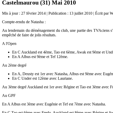
Castelmaurou (31) Mai 2010
Mis à jour : 27 février 2014
|
Publication : 13 juillet 2010
|
Écrit par 
Compte-rendu de Natasha :
Au lendemain du déménagement du club, une partie des TVAciens s'est 
empêché de faire de jolis résultats.
A l'Open
En C Auckland est 4ème, Tao est 6ème, Awak est 9ème et Und
En A Albus est 9ème et Tef 12ème.
Au 2ème degré
En A, Deusty est 1er avec Natasha, Albus est 9ème avec Eugén
En C Under est 12ème avec Lauriane.
Au 3ème degré Auckland est 1er avec Régine et Tao est 3ème avec F
Au GPF
En A Albus est 3ème avec Eugénie et Tef est 7ème avec Natasha.
En C Tao est 6ème avec Fredo, Auckland est 8ème avec Régine et A