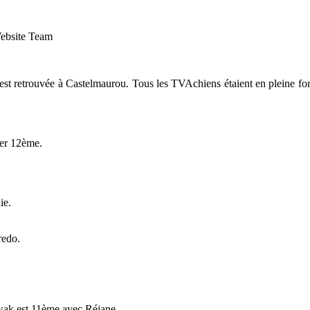
Website Team
retrouvée à Castelmaurou. Tous les TVAchiens étaient en pleine forme 
er 12ème.
ie.
redo.
wak est 11ème avec Réjane.