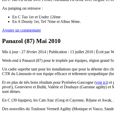
Au jumping on retrouve :
En C Tao 1er et Under 12ème
En A Deusty 1er, Tef 7ème et Albus 9ème.
Ajouter un commentaire
Panazol (87) Mai 2010
Mis à jour : 27 février 2014
|
Publication : 13 juillet 2010
|
Écrit par 
Week-end à Panazol (87) pour le trophée par équipes, région grand S
Un cadre superbe tant pour les installations que pour la détente des ch
CTR du Limousin et son équipe efficace et tellement sympathique (bonjou
Et en plus de très bons résultats pour Pyrénées-Gascogne (
voir ici
) et
pivot!), Genevieve et Bullit, Valérie et Doubaye (Garonne agility) et
sont 4èmes.
En C (39 équipes), les Cats Atac (Greg et Cayenne, Réjane et Awak, J
Des nouvelles du Toulouse Vermeil Agility (Monique et Vasco, Sandrine