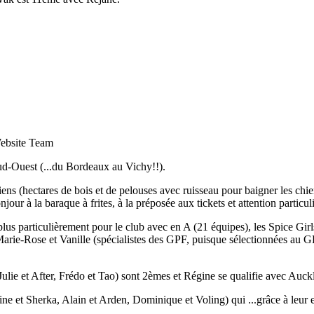
Website Team
ud-Ouest (...du Bordeaux au Vichy!!).
iens (hectares de bois et de pelouses avec ruisseau pour baigner les chi
r à la baraque à frites, à la préposée aux tickets et attention particul
 plus particulièrement pour le club avec en A (21 équipes), les Spice Girl
 Marie-Rose et Vanille (spécialistes des GPF, puisque sélectionnées au
ulie et After, Frédo et Tao) sont 2èmes et Régine se qualifie avec Au
 et Sherka, Alain et Arden, Dominique et Voling) qui ...grâce à leur en