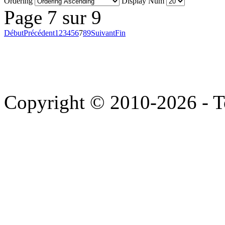
Ordering
Display Num
Page 7 sur 9
Début
Précédent
1
2
3
4
5
6
7
8
9
Suivant
Fin
Copyright © 2010-2026 - To